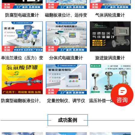
防腐型电磁流量计
磁翻板液位计、远传变
气体涡轮流量计
送器、磁致...
单法兰液位（压力）变
分体式电磁流量计
旋进旋涡流量计
送器
防腐型磁翻板液位计、
定量控制仪、调节仪
温压补偿一体式涡街流
不锈钢衬四...
量计
成功案例