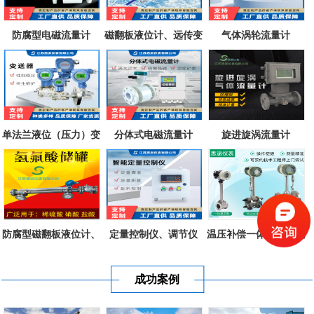
防腐型电磁流量计
磁翻板液位计、远传变
气体涡轮流量计
送器、磁致...
单法兰液位（压力）变
分体式电磁流量计
旋进旋涡流量计
送器
防腐型磁翻板液位计、
定量控制仪、调节仪
温压补偿一体式涡街流
不锈钢衬四...
量计
成功案例