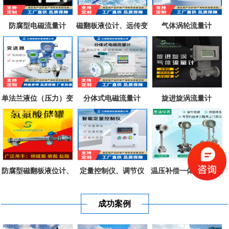
防腐型电磁流量计
磁翻板液位计、远传变
气体涡轮流量计
送器、磁致...
单法兰液位（压力）变
分体式电磁流量计
旋进旋涡流量计
送器
防腐型磁翻板液位计、
定量控制仪、调节仪
温压补偿一体式涡街流
不锈钢衬四...
量计
成功案例